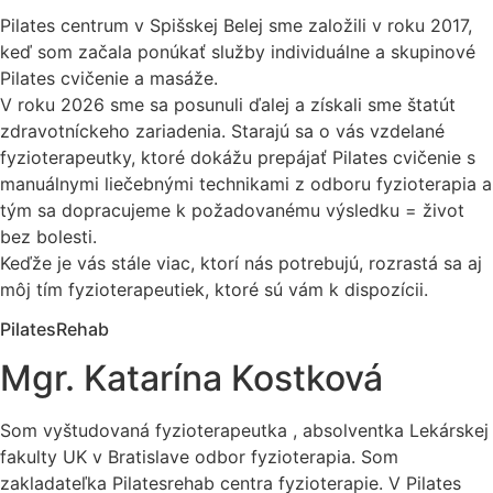
Pilates centrum v Spišskej Belej sme založili v roku 2017,
keď som začala ponúkať služby individuálne a skupinové
Pilates cvičenie a masáže.
V roku 2026 sme sa posunuli ďalej a získali sme štatút
zdravotníckeho zariadenia. Starajú sa o vás vzdelané
fyzioterapeutky, ktoré dokážu prepájať Pilates cvičenie s
manuálnymi liečebnými technikami z odboru fyzioterapia a
tým sa dopracujeme k požadovanému výsledku = život
bez bolesti.
Keďže je vás stále viac, ktorí nás potrebujú, rozrastá sa aj
môj tím fyzioterapeutiek, ktoré sú vám k dispozícii.
PilatesRehab
Mgr. Katarína Kostková
Som vyštudovaná fyzioterapeutka , absolventka Lekárskej
fakulty UK v Bratislave odbor fyzioterapia. Som
zakladateľka Pilatesrehab centra fyzioterapie. V Pilates