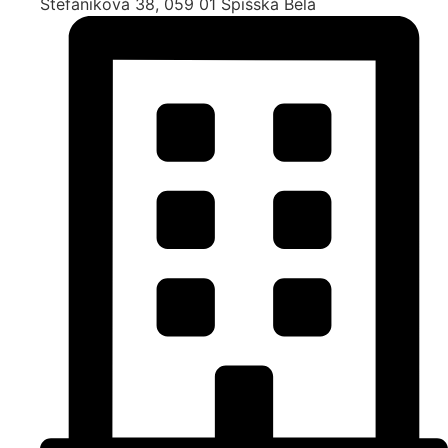
Štefániková 38, 059 01 Spišská Belá