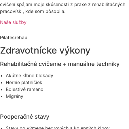
cvičení spájam moje skúsenosti z praxe z rehabilitačných
pracovísk , kde som pôsobila.
Naše služby
Pilatesrehab
Zdravotnícke výkony
Rehabilitačné cvičenie + manuálne techniky
Akútne kĺbne blokády
Hernie platničiek
Bolestivé rameno
Migrény
Pooperačné stavy
Stavy po výmene bedrových a kolenných kĺbov