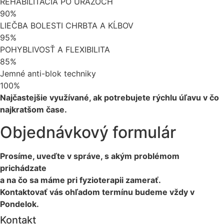
REHABILITÁCIA PO ÚRAZOCH
90%
LIEČBA BOLESTI CHRBTA A KĹBOV
95%
POHYBLIVOSŤ A FLEXIBILITA
85%
Jemné anti-blok techniky
100%
Najčastejšie využívané, ak potrebujete rýchlu úľavu v čo
najkratšom čase.
Objednávkový formulár
Prosíme, uveďte v správe, s akým problémom
prichádzate
a na čo sa máme pri fyzioterapii zamerať.
Kontaktovať vás ohľadom termínu budeme vždy v
Pondelok.
Kontakt