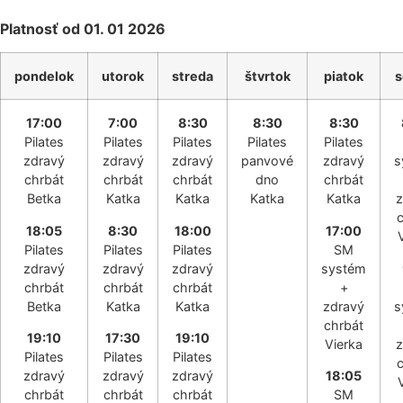
Platnosť od 01. 01 2026
pondelok
utorok
streda
štvrtok
piatok
s
17:00
7:00
8:30
8:30
8:30
Pilates
Pilates
Pilates
Pilates
Pilates
zdravý
zdravý
zdravý
panvové
zdravý
s
chrbát
chrbát
chrbát
dno
chrbát
Betka
Katka
Katka
Katka
Katka
z
18:05
8:30
18:00
17:00
Pilates
Pilates
Pilates
SM
zdravý
zdravý
zdravý
systém
chrbát
chrbát
chrbát
+
Betka
Katka
Katka
zdravý
s
chrbát
19:10
17:30
19:10
Vierka
z
Pilates
Pilates
Pilates
zdravý
zdravý
zdravý
18:05
chrbát
chrbát
chrbát
SM